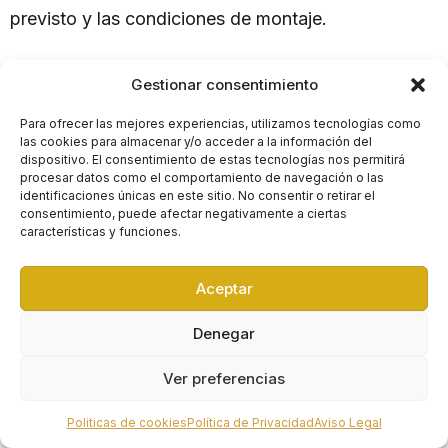
previsto y las condiciones de montaje.
No debería decidirse únicamente desde compras,
Gestionar consentimiento
mantenimiento o producción. Una interpretación
Para ofrecer las mejores experiencias, utilizamos tecnologías como
las cookies para almacenar y/o acceder a la información del
incompleta puede generar problemas de seguridad,
dispositivo. El consentimiento de estas tecnologías nos permitirá
documentación o uso posterior.
procesar datos como el comportamiento de navegación o las
identificaciones únicas en este sitio. No consentir o retirar el
consentimiento, puede afectar negativamente a ciertas
características y funciones.
¿Qué documentación
conviene pedir antes de
Aceptar
comprar o alquilar una nave
Denegar
desmontable?
Ver preferencias
Antes de aceptar un presupuesto, conviene pedir
Politicas de cookies
Política de Privacidad
Aviso Legal
planos, cálculos técnicos, información del sistema