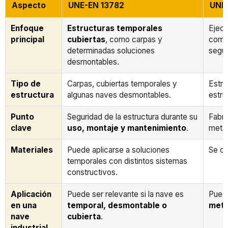
Aspecto
UNE-EN 13782
UNE
Enfoque
Estructuras temporales
Ejecu
principal
cubiertas
, como carpas y
comp
determinadas soluciones
según
desmontables.
Tipo de
Carpas, cubiertas temporales y
Estru
estructura
algunas naves desmontables.
estru
Punto
Seguridad de la estructura durante su
Fabri
clave
uso, montaje y mantenimiento
.
metál
Materiales
Puede aplicarse a soluciones
Se ce
temporales con distintos sistemas
constructivos.
Aplicación
Puede ser relevante si la nave es
Puede
en una
temporal, desmontable o
metá
nave
cubierta
.
industrial