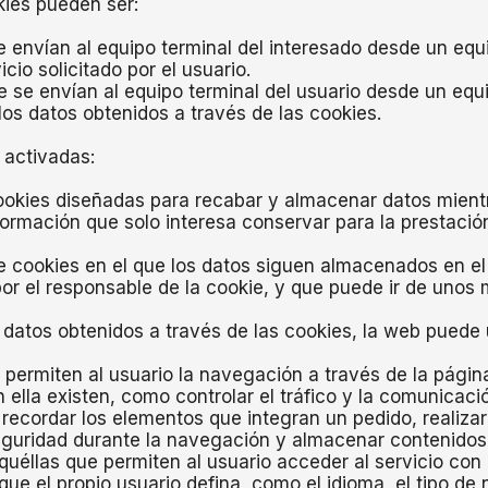
kies pueden ser:
 envían al equipo terminal del interesado desde un equ
icio solicitado por el usuario.
 se envían al equipo terminal del usuario desde un equ
 los datos obtenidos a través de las cookies.
 activadas:
ookies diseñadas para recabar y almacenar datos mient
rmación que solo interesa conservar para la prestación d
e cookies en el que los datos siguen almacenados en el
por el responsable de la cookie, y que puede ir de unos 
 datos obtenidos a través de las cookies, la web puede ut
permiten al usuario la navegación a través de la página 
 ella existen, como controlar el tráfico y la comunicació
recordar los elementos que integran un pedido, realizar l
eguridad durante la navegación y almacenar contenidos 
uéllas que permiten al usuario acceder al servicio con 
que el propio usuario defina, como el idioma, el tipo d